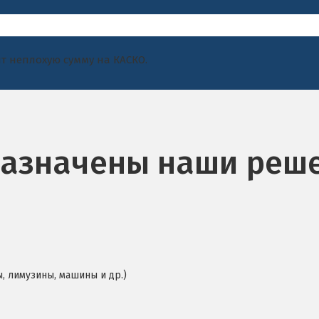
т неплохую сумму на КАСКО.
назначены наши реш
, лимузины, машины и др.)